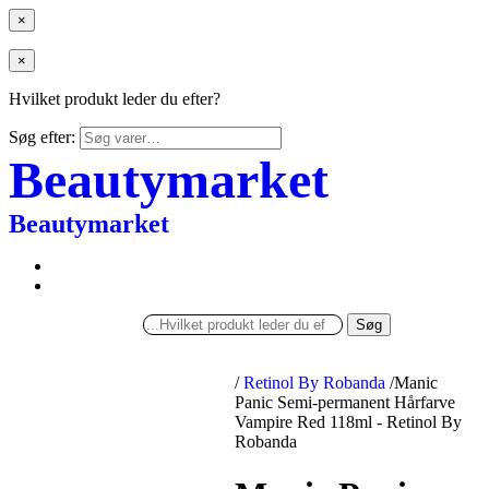
×
×
Hvilket produkt leder du efter?
Søg efter:
Beautymarket
Beautymarket
Søg
/
Retinol By Robanda
/
Manic
Panic Semi-permanent Hårfarve
Vampire Red 118ml - Retinol By
Robanda