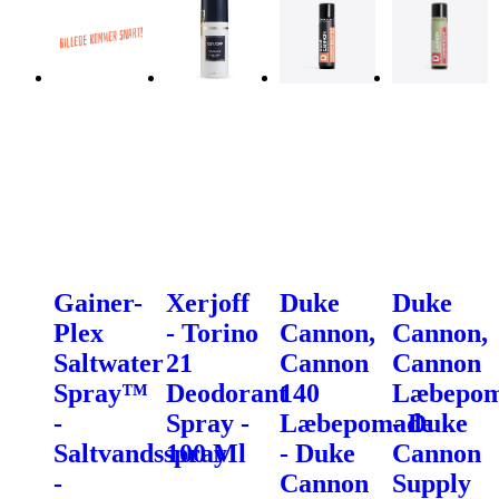
Gainer-
Xerjoff
Duke
Duke
Plex
- Torino
Cannon,
Cannon,
Saltwater
21
Cannon
Cannon
Spray™
Deodorant
140
Læbepo
-
Spray -
Læbepomade
- Duke
Saltvandsspray
100 Ml
- Duke
Cannon
-
Cannon
Supply