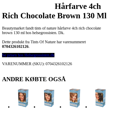
Hårfarve 4ch
Rich Chocolate Brown 130 Ml
Beautymarket fandt tints of nature hårfarve 4ch rich chocolate
brown 130 ml hos helsegrossisten. Dk.
Dette produkt fra Tints Of Nature har varenummeret
0704326102126
.
Se prisen hos Helsegrossisten.dk
VARENUMMER (SKU):
0704326102126
ANDRE KØBTE OGSÅ