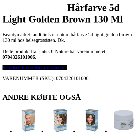
Hårfarve 5d
Light Golden Brown 130 Ml
Beautymarket fandt tints of nature hårfarve 5d light golden brown
130 ml hos helsegrossisten. Dk.
Dette produkt fra Tints Of Nature har varenummeret
0704326101006
.
Se prisen hos Helsegrossisten.dk
VARENUMMER (SKU):
0704326101006
ANDRE KØBTE OGSÅ