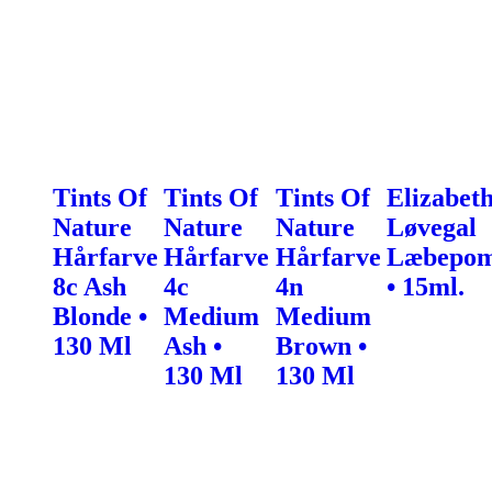
Tints Of
Tints Of
Tints Of
Elizabet
Nature
Nature
Nature
Løvegal
Hårfarve
Hårfarve
Hårfarve
Læbepo
8c Ash
4c
4n
• 15ml.
Blonde •
Medium
Medium
130 Ml
Ash •
Brown •
130 Ml
130 Ml