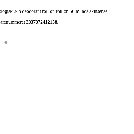
logisk 24h deodorant roll-on roll-on 50 ml hos skinsense.
 varenummeret
3337872412158
.
2158