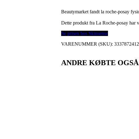
Beautymarket fandt la roche-posay fysio
Dette produkt fra La Roche-posay har
Se prisen hos Skinsense
VARENUMMER (SKU):
333787241
ANDRE KØBTE OGSÅ