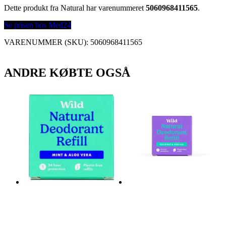
Dette produkt fra Natural har varenummeret
5060968411565
.
Se prisen hos Med24
VARENUMMER (SKU):
5060968411565
ANDRE KØBTE OGSÅ