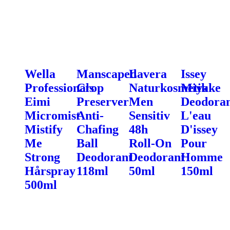
Wella
Manscaped
Lavera
Issey
Professionals
Crop
Naturkosmetik
Miyake
Eimi
Preserver
Men
Deodora
Micromist
Anti-
Sensitiv
L'eau
Mistify
Chafing
48h
D'issey
Me
Ball
Roll-On
Pour
Strong
Deodorant
Deodorant
Homme
Hårspray
118ml
50ml
150ml
500ml