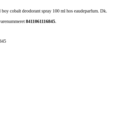
ad boy cobalt deodorant spray 100 ml hos eaudeparfum. Dk.
r varenummeret
8411061116845
.
845