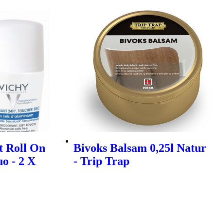
t Roll On
Bivoks Balsam 0,25l Natur
o - 2 X
- Trip Trap